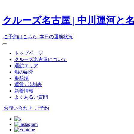
クルーズ名古屋 | 中川運河
ご予約
はこちら
本日の
運航状況
トップページ
クルーズ名古屋について
運航エリア
船の紹介
乗船場
運賃 / 時刻表
新着情報
よくあるご質問
お問い合わせ
ご予約