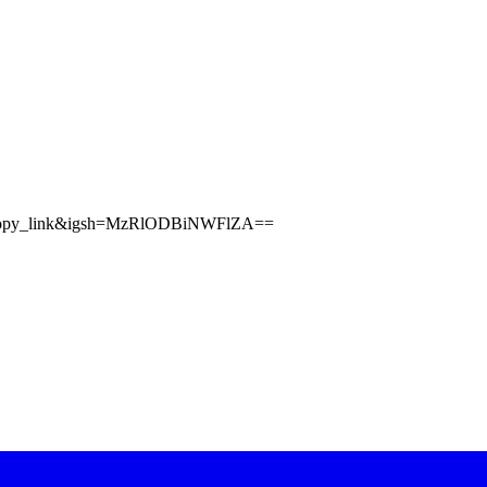
b_copy_link&igsh=MzRlODBiNWFlZA==